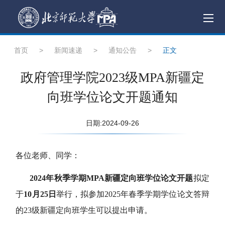
首页
>
新闻速递
>
通知公告
>
正文
政府管理学院2023级MPA新疆定
向班学位论文开题通知
日期:2024-09-26
各位老师、同学：
20
24
年秋季学期MPA新疆定向班学位论文开题
拟定
于
10月
25
日
举行，拟参加20
25
年
春
季学期学位论文答辩
的
23
级新疆定向班学生可以提出申请。