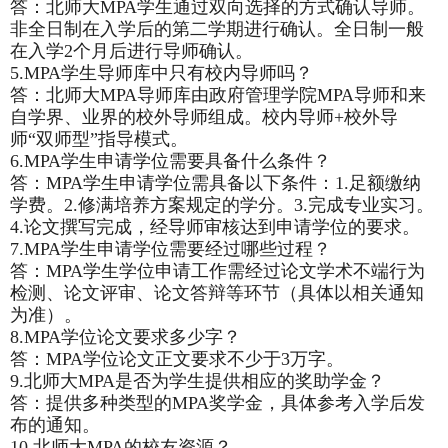
答：北师大MPA学生通过双向选择的方式确认导师。
非全日制在入学后的第二学期进行确认。全日制一般
在入学2个月后进行导师确认。
5.MPA
学生导师库中只有校内导师吗？
答：北师大MPA导师库由政府管理学院MPA导师和来
自学界、业界的校外导师组成。校内导师+校外导
师“双师型”指导模式。
6.MPA
学生申请学位需要具备什么条件？
答：MPA学生申请学位需具备以下条件：1.足额缴纳
学费。2.修满培养方案规定的学分。3.完成专业实习。
4.论文撰写完成，经导师审核达到申请学位的要求。
7.MPA
学生申请学位需要经过哪些过程？
答：MPA学生学位申请工作需经过论文学术不端行为
检测、论文评审、论文答辩等环节（具体以相关通知
为准）。
8.MPA
学位论文要求多少字？
答：MPA学位论文正文要求不少于3万字。
9.
北师大MPA是否为学生提供相应的奖助学金？
答：提供多种类型的MPA奖学金，具体参考入学后发
布的通知。
10.
北师大MPA的校友资源？