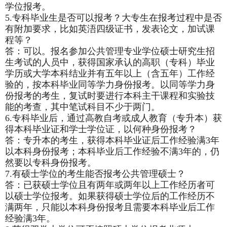
学位报考。
5.
专科毕业生是否可以报考？大专生在报考过程中是否
有附加要求，比如英浯四级证书，发表论文，加试课
程等？
答：可以。报名参加公共管理专业学位硕士研究生招
生考试的人员中，获得国家承认的高职（专科）毕业
学历或大学本科结业并有五年以上（含五年）工作经
验的，按本科毕业同等学力身份报考。以同等学力身
份报考的考生，复试时要进行本科主干课程和实验技
能的考查，其中笔试科目不少于两门。
6.
专科毕业后，通过高教自考或成人教育（专升本）获
得本科毕业证和学士学位证，以何种身份报考？
答：专升本的考生，获得本科毕业证后工作经验满3年
以本科身份报考；本科毕业后工作经验不满3年的，仍
然要以专科身份报考。
7.
有硕士学位的考生能否报考公共管理硕士？
答：已获硕士学位且有两年或两年以上工作经历者可
以硕士学位报考。如果获得硕士学位后的工作经历不
满两年，只能以本科身份报考且需要本科毕业后工作
经验满3年。