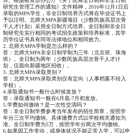
养。根据教育部办公厅《关于统筹全日制和非全日制
研究生管理工作的通知》文件精神，2016年12月1日后
录取的MPA学生，非全日制培养方式将在毕业证书上
予以注明。北师大MPA新疆项目（少数民族高层次骨
干人才计划）采用全日制方式培养。全日制和非全日
制研究生实行相同的考试招生政策和培养标准，其学
历学位证书具有同等法律地位和相同效力。
2.
北师大MPA学制是怎么样的？
答：北师大MPA非全日制学制为三年（北京班、珠海
班）。全日制为两年（少数民族高层次骨干人才计
划，仅面向新疆地区招收）。
3.
北师大MPA录取类别？
答：北师大MPA录取类别仅有定向（人事档案不转入
学校）。
4.
录取通知书一般什么时候发放？
答：录取通知书一般在6月底-7月初发放。
5.
学费如何缴纳？是一次性交清吗？
答：非全日制学费参考当年发布的招生简章，按照学
年分三次平均缴纳。具体缴费方式以学校相关通知为
准。全日制学费为5万，按照学年分两次平均缴纳。
6.
如果因工作变动，或身体状况不能正常入学，可以申