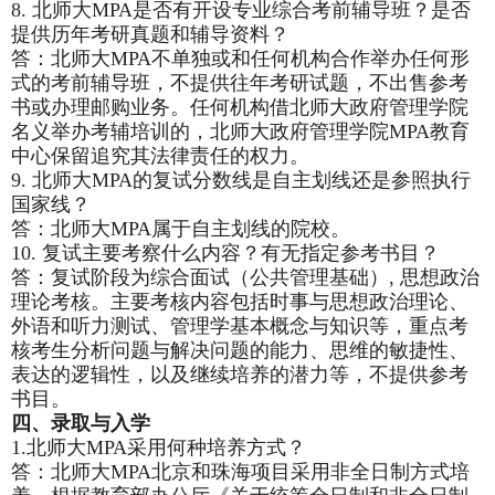
8.
北师大MPA是否有开设专业综合考前辅导班？是否
提供历年考研真题和辅导资料？
答：北师大MPA不单独或和任何机构合作举办任何形
式的考前辅导班，不提供往年考研试题，不出售参考
书或办理邮购业务。任何机构借北师大政府管理学院
名义举办考辅培训的，北师大政府管理学院MPA教育
中心保留追究其法律责任的权力。
9.
北师大MPA的复试分数线是自主划线还是参照执行
国家线？
答：北师大MPA属于自主划线的院校。
10.
复试主要考察什么内容？有无指定参考书目？
答：复试阶段为综合面试（公共管理基础）, 思想政治
理论考核。主要考核内容包括时事与思想政治理论、
外语和听力测试、管理学基本概念与知识等，重点考
核考生分析问题与解决问题的能力、思维的敏捷性、
表达的逻辑性，以及继续培养的潜力等，不提供参考
书目。
四、录取与入学
1.
北师大MPA采用何种培养方式？
答：北师大MPA北京和珠海项目采用非全日制方式培