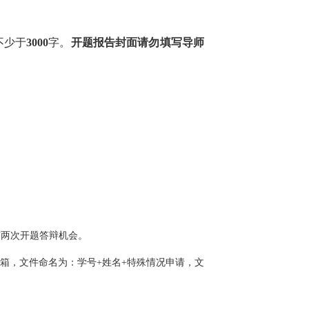
不少于
3000
字。
开题报告封面请勿填写导师
有两次开题答辩机会。
邮箱，文件命名为：学号+姓名+特殊情况申请，文