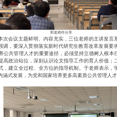
郭老师作分享
本次
会议
主题鲜明、内容充实
，
三位老师
的
主讲发言
强调，要深入贯彻落实新时代研究生教育改革发展要求
培养公共管理人才的重要途径，
必
须坚持立德树人根本
提高政治站位，深刻认识论文指导工作的育人价值；
式，建立全过程、全方位的指导机制。
于老师表示，
育内涵式发展，为党和国家培养更多高素质公共管理人