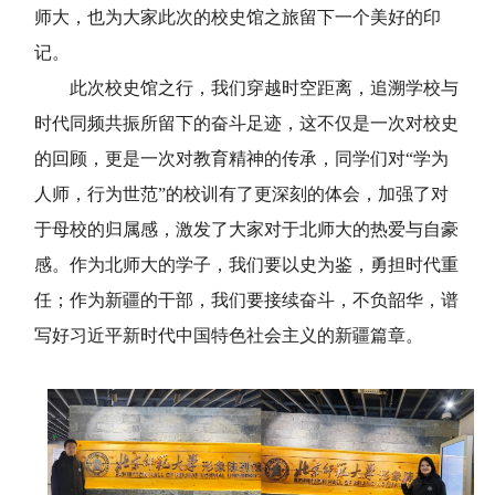
师大
，也为大家此次的校史馆之旅留下一个美好的印
记。
此次校史馆之行，
我们
穿越时空距离，追溯学校与
时代同频共振所留下的奋斗足迹，
这
不仅是一次对校史
的回顾，更是一次对
教育
精神的传承
，同学们对“
学为
人师，行为世范
”的校训有了更深刻的体会，
加强了对
于
母校
的归属感，激发了
大家
对于
北师大
的热爱与自豪
感。作为
北师大的
学子，我们要以史为鉴，勇担时代重
任
；作为新疆的干部，我们要
接续奋斗，不负韶华
，谱
写好习近平新时代中国特色社会主义的新疆篇章
。