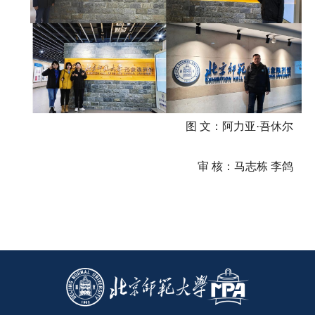
图
文：阿力亚·吾休尔
审
核：马志栋
李鸽