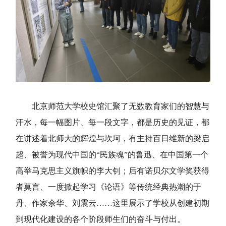
北京
师范
大学校史馆汇聚了无数
教育家们
的智慧与
汗水，每一幅图片、每一段文字，都是历史的见证，都
在讲述着
北师大
的辉煌与坎坷
，
有主持百日维新的梁启
超、被誉为现代中国的“民族魂”的鲁迅、在中国第一个
高举马克思主义旗帜的李大钊；后有诺贝尔文学奖获得
者莫言、一度掀起学习《论语》等传统经典热潮的于
丹、作家余华、刘震云……这里展示了学校从创建初期
到现代化建设的各个阶段师生们的奋斗与付出。