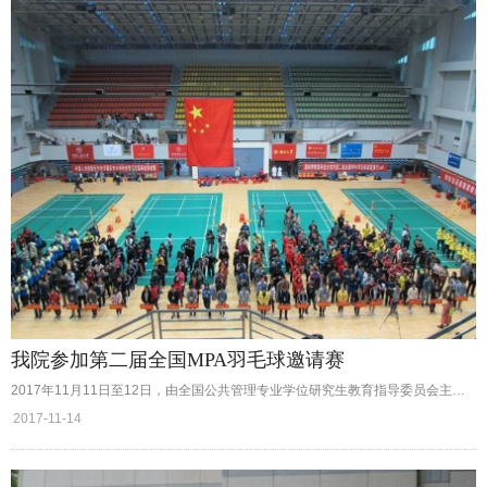
我院参加第二届全国MPA羽毛球邀请赛
2017年11月11日至12日，由全国公共管理专业学位研究生教育指导委员会主办的2017年MPA文体教学研讨会暨第二届全国MPA羽毛球赛在湖南大学举办。来自北京大学、清华大学、中山大学以及我校在内的全国28所高校的代表队参加比赛。我院派出10名MPA在校学生和校友组队，由黄敬怡老师带队参加了此次比赛。
2017-11-14