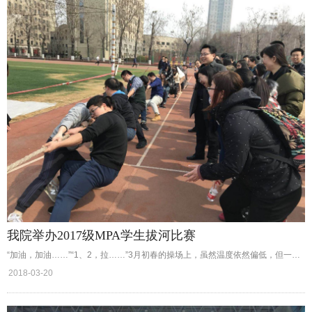
我院举办2017级MPA学生拔河比赛
“加油，加油……”“1、2，拉……”3月初春的操场上，虽然温度依然偏低，但一场激烈的拔河比赛却在如火如荼地进行。为增强MPA学生凝聚力，增进同学之间交流，我院在3月18日中午组织2017级MPA学生进行拔河比赛。其中，MPA1班凭借强大的整体实力，获得拔河比赛第一名。
2018-03-20