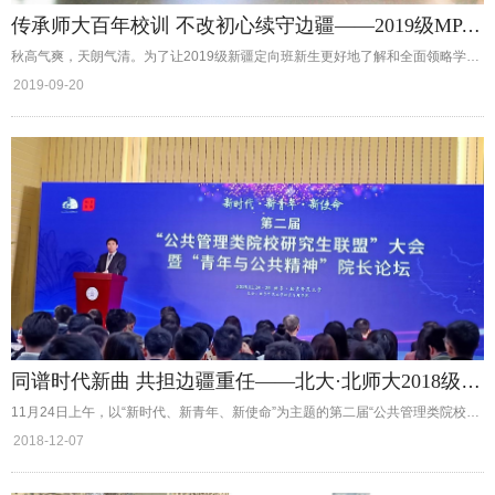
传承师大百年校训 不改初心续守边疆——2019级MPA新疆定向班新生参观校史馆活...
秋高气爽，天朗气清。为了让2019级新疆定向班新生更好地了解和全面领略学校的历史沿革和人文风采，引导新生知校、爱校、荣校，在中华人民共和国成立70周年之际，由政府管理学院MPA中心主办的“不忘初心 牢记使命”2019级新生参观校史馆活动于9月17日顺利举行。
2019-09-20
同谱时代新曲 共担边疆重任——北大·北师大2018级MPA新疆班共建活动
11月24日上午，以“新时代、新青年、新使命”为主题的第二届“公共管理类院校研究生联盟”大会，暨“青年与公共精神”院长论坛在北京师范大学昌平校区隆重开幕，来自北京大学、中国人民大学、浙江大学等8所高校的院长及全国30余所高校的近80名青年学者，与北师大学子共话新时代公共管理学科中的青年使命。
2018-12-07