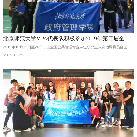
北京师范大学MPA代表队积极参加2019年第四届全国MPA羽毛球友谊赛
2019年10月19日至20日，由全国公共管理专业学位研究生教育指导委员会主办、华北水利水电大学公共管理学院（MPA教育中心）承办的2019年MPA文体教学研讨会暨第四届全国MPA羽毛球友谊赛在郑州举行，我院选派MPA中心任婷婷老师带队，钱建省、单莉莉等10名MPA研究生参与了本次比赛，与来自清华大学、北京大学等院校的49支代表队700余名队员展开激烈角逐。
2019-10-29